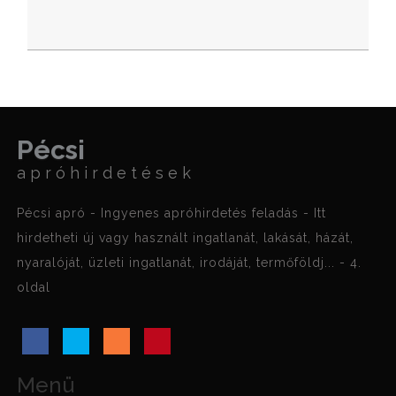
Pécsi
apróhirdetések
Pécsi apró - Ingyenes apróhirdetés feladás - Itt
hirdetheti új vagy használt ingatlanát, lakását, házát,
nyaralóját, üzleti ingatlanát, irodáját, termőföldj... - 4.
oldal
Menü