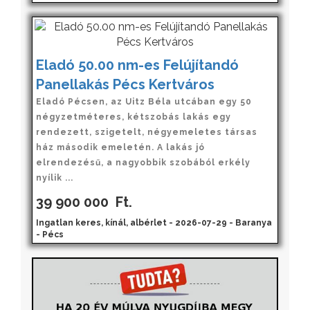
Eladó 50.00 nm-es Felújítandó
Panellakás Pécs Kertváros
Eladó Pécsen, az Uitz Béla utcában egy 50
négyzetméteres, kétszobás lakás egy
rendezett, szigetelt, négyemeletes társas
ház második emeletén. A lakás jó
elrendezésű, a nagyobbik szobából erkély
nyílik ...
39 900 000
Ft.
Ingatlan keres, kínál, albérlet - 2026-07-29 - Baranya
- Pécs