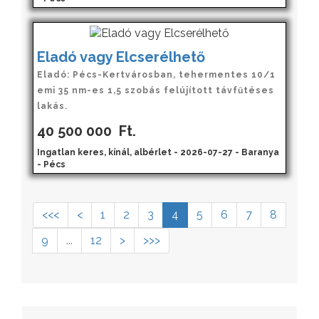
Eladó vagy Elcserélhető
Eladó: Pécs-Kertvárosban, tehermentes 10/1
emi 35 nm-es 1,5 szobás felújított távfűtéses
lakás.
40 500 000
Ft.
Ingatlan keres, kínál, albérlet - 2026-07-27 - Baranya
- Pécs
<<<
<
1
2
3
4
5
6
7
8
9
...
12
>
>>>