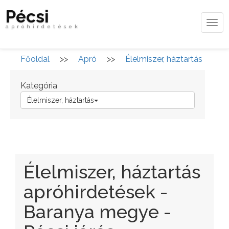
Pécsi
Tog
apróhirdetések
navi
Főoldal
>>
Apró
>>
Élelmiszer, háztartás
Kategória
Élelmiszer, háztartás
Élelmiszer, háztartás
apróhirdetések -
Baranya megye -