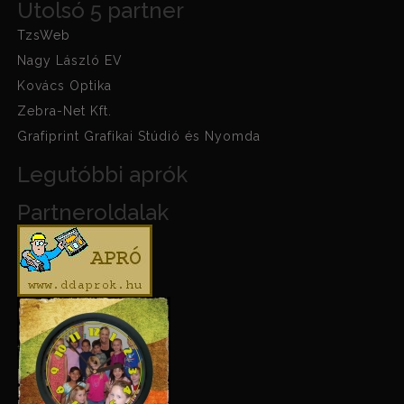
Utolsó 5 partner
TzsWeb
Nagy László EV
Kovács Optika
Zebra-Net Kft.
Grafiprint Grafikai Stúdió és Nyomda
Legutóbbi aprók
Partneroldalak